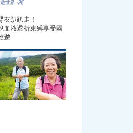
友遊世界
腎友趴趴走！
脫血液透析束縛享受國
旅遊