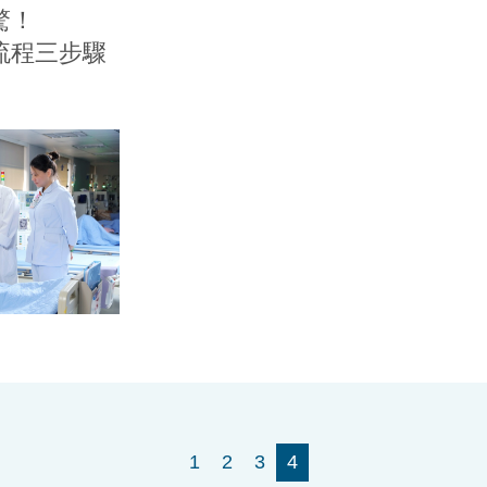
驚！
流程三步驟
1
2
3
4