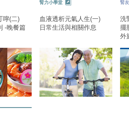
腎力小學堂
腎
嚀(二)
血液透析元氣人生(一)
洗
 -晚餐篇
日常生活與相關作息
擺
外