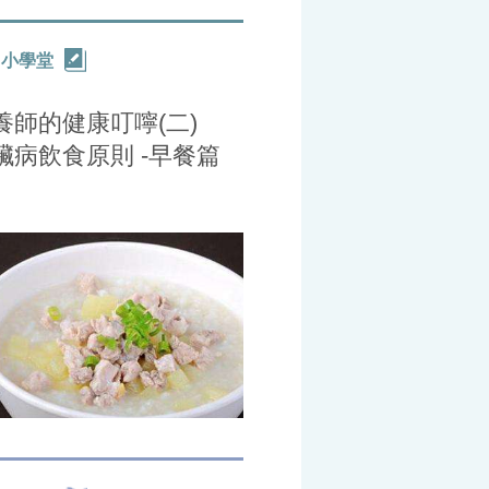
力小學堂
養師的健康叮嚀(二)
臟病飲食原則 -早餐篇