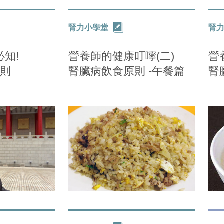
腎力小學堂
腎
知!
營養師的健康叮嚀(二)
營
準則
腎臟病飲食原則 -午餐篇
腎