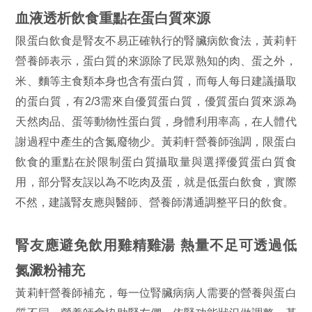
血液透析飲食重點在蛋白質來源
限蛋白飲食是腎友不易正確執行的腎臟病飲食法，黃莉軒
營養師表示，蛋白質的來源除了民眾熟知的肉、蛋之外，
米、麵等主食類本身也含有蛋白質，而每人每日建議攝取
的蛋白質，有2/3需來自優質蛋白質，優質蛋白質來源為
天然肉品、蛋等動物性蛋白質，身體利用率高，在人體代
謝過程中產生的含氮廢物少。黃莉軒營養師強調，限蛋白
飲食的重點在於限制蛋白質攝取量與選擇優質蛋白質食
用，部分腎友誤以為不吃肉及蛋，就是低蛋白飲食，實際
不然，建議腎友應與醫師、營養師溝通調整平日的飲食。
腎友應避免飲用雞精雞湯 熱量不足可透過低
氮澱粉補充
黃莉軒營養師補充，每一位腎臟病病人需要的營養與蛋白