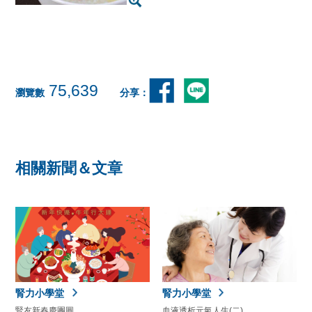
75,639
瀏覽數
分享：
相關新聞＆文章
腎力小學堂
腎力小學堂
腎友新春慶團圓
血液透析元氣人生(二)