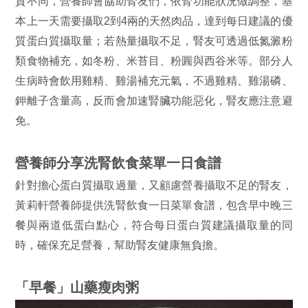
質不同，營養師會協助腎友們，依腎功能狀況做調整，基
本上一天需要攝取2到4兩的天然肉品，達到每日建議的優
質蛋白質攝取量；若熱量攝取不足，腎友可透過低氮澱粉
類食物補充，如冬粉、米苔目、粉圓與西谷米等。部分人
生病時會飲用雞精、雞湯補充元氣，不過雞精、雞湯磷、
鉀離子含量高，反而會加速腎臟功能惡化，腎友應注意避
免。
營養師分享洗腎飲食菜單一日食譜
針對擔心蛋白質攝取過量，又顧慮營養攝取不足的腎友，
黃莉軒營養師提供洗腎飲食一日菜單食譜，包含早中晚三
餐與兩道低蛋白點心，符合每日蛋白質建議攝取量的同
時，確保充足營養，幫助腎友健康無負擔。
「早餐」山藥瘦肉粥