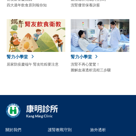
四大過年飲食原則報你知
洗腎瘻管保養訣竅
腎力小學堂
腎力小學堂
居家防疫慶端午 腎友吃粽要注意
洗腎不再心驚驚！
圖解血液透析流程三步驟
關於我們
護腎教戰守則
旅外透析