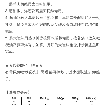
2. 將羊肉切絲用太白粉抓嫩。
3. 將甜椒、洋蔥及高麗菜切絲備用。
4. 熱油鍋放入羊肉炒至半熟之後，再將其他配料加入一起
拌炒，最後再放入煮好的飯及少許沙茶醬調味拌炒均勻即
完成。
5. 將大陸妹用熱水川燙後瀝乾撈起備用，接著鍋中放入橄
欖油及蒜碎爆香，並將川燙好的大陸妹稍微拌炒後盛盤即
完成。
★★營養師小叮嚀★★
有需限鉀者務必先川燙過後再拌炒，減少攝取過多鉀離
子。
【營養成分表】