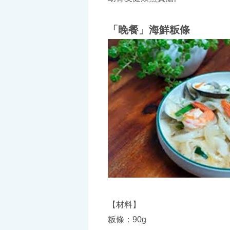
「晚餐」海鮮粄條
【材料】
粄條：90g