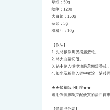
草蝦：50g
蛤蜊：120g
大白菜：150g
蒜頭：5g
橄欖油：10g
【作法】
1. 先將粄條川燙撈起瀝乾。
2. 將大白菜切段。
3. 鍋中倒入橄欖油將蒜頭爆香後
4. 加水及粄條入鍋中煮滾，隨
★★營養師小叮嚀★★
選用低氮澱粉搭配優質的蛋白質
【營養成分表】