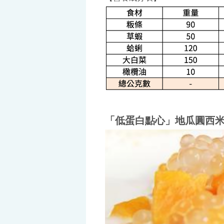
「低蛋白點心」地瓜圓西