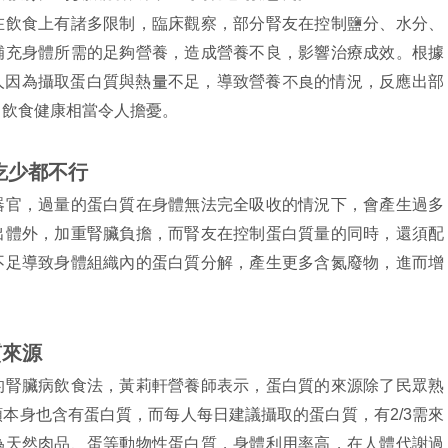
在飲食上有諸多限制，臨床觀察，部分腎友在控制鹽分、水分、
補充身體所需的足夠營養，造成營養不良，影響治療成效。根據
人因為攝取蛋白質與熱量不足，導致營養不良的情況，反應出部
，飲食健康相當令人擔憂。
吃少都不行
器官，過量的蛋白質在身體無法完全吸收的情況下，會產生過多
出體外，加重腎臟負擔，而腎友在控制蛋白質量的同時，還須配
不足導致身體組織內的蛋白質分解，產生更多含氮廢物，進而增
質來源
的腎臟病飲食法，黃莉軒營養師表示，蛋白質的來源除了民眾熟
本身也含有蛋白質，而每人每日建議攝取的蛋白質，有2/3需來
為天然肉品、蛋等動物性蛋白質，身體利用率高，在人體代謝過