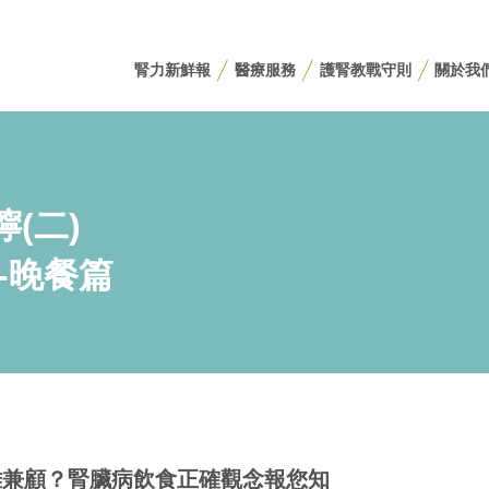
腎力新鮮報
醫療服務
護腎教戰守則
關於我
(二)
-晚餐篇
難兼顧？腎臟病飲食正確觀念報您知