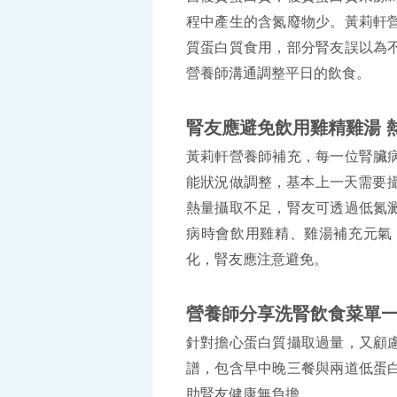
程中產生的含氮廢物少。黃莉軒
質蛋白質食用，部分腎友誤以為
營養師溝通調整平日的飲食。
腎友應避免飲用雞精雞湯 
黃莉軒營養師補充，每一位腎臟
能狀況做調整，基本上一天需要攝
熱量攝取不足，腎友可透過低氮
病時會飲用雞精、雞湯補充元氣
化，腎友應注意避免。
營養師分享洗腎飲食菜單
針對擔心蛋白質攝取過量，又顧
譜，包含早中晚三餐與兩道低蛋
助腎友健康無負擔。