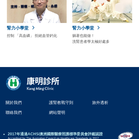
腎力小學堂
腎力小學堂
控制 「高血磷」 拒絕血管鈣化
躺著也能做！
洗腎患者學太極好處多
關於我們
護腎教戰守則
旅外透析
聯絡我們
網站聲明
2017年通過ACHSi澳洲國際醫療照護標準委員會評鑑認證
Accredited by The Australian Council on Healthcare Standards in 2017.