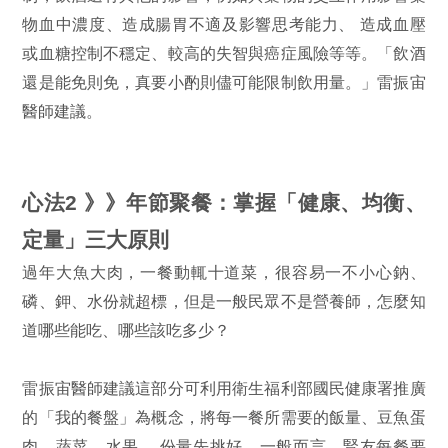
物血中濃度、造成腸胃不適及影響思考能力、 造成血壓
或血糖控制不穩定、較高的失智與癌症風險等等。「飲酒
還是能免則免，真要小酌則儘可能限制飲用量。」雷振宙
醫師建議。
心法2 》》年節聚餐：掌握「健康、均衡、
定量」三大原則
過年大魚大肉，一餐動輒十道菜，很容易一不小心鈉、
磷、鉀、水份就超標，但是一般民眾不是營養師，怎麼知
道哪些能吃、哪些該吃多少？
雷振宙醫師建議這部分可利用衛生福利部國民健康署推廣
的「我的餐盤」為概念，將每一餐所需要的飯量、豆魚蛋
肉、蔬菜、水果….份量先挑好。一般而言，腎友每餐要