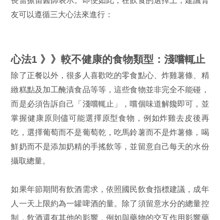
長雷振宙醫師表示。即便如此，在飲食的選擇上，建議腎
友可以遵循三大心法來進行：
心法1 》》較不健康的食物類型：淺嚐輒止
除了正餐以外，很多人喜歡吃的零食點心、炸雞薯條、精
緻糕點及加工醃漬食品等等，這些食物並非完全不能碰，
而是必須告訴自己「淺嚐輒止」，嚐個味道解饞即可，並
掌握健康原則儘可能選擇原型食物，例如炸雞去皮後再
吃，選擇葡萄而不是葡萄乾，吃馬鈴薯而不是炸薯條，喝
鮮奶而不是添加奶精的手搖飲等，並留意自己每天的水份
攝取總量。
如果年節期間有飲酒需求，依照國民飲食指標建議，成年
人一天上限約為一罐啤酒的量。除了須留意水分的總量控
制，飲酒還有其他的影響，例如與藥物的交互作用影響藥