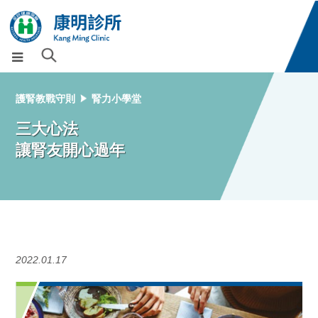
護腎教戰守則
腎力小學堂
三大心法
讓腎友開心過年
2022.01.17