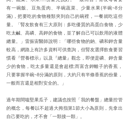
有一碗飯、豆魚蛋肉、半碗蔬菜、少量水果(半碗~8分
滿)，把要吃的食物種類夾到自己的碗裡，一餐就吃這些
量。「腎友飲食有三大原則：多吃優質的高蛋白食物，少
吃太鹹、高磷、高鉀的食物，並了解自己可以飲用的液體
總量。」雷振宙醫師說明：「哪些食物的鈉、磷和鉀含量
較高，網路上有許多資料可供查詢，但腎友選擇飲食要習
慣看『營養標示』以及『總量』觀念，即便是磷、鉀含量
少的食物，吃太多量還是會超標;而富含鉀離子的香蕉，
只要掌握半碗~8分滿的原則，大約只有半條香蕉的份量，
一般而言還是相對安全的。」
過年期間嗑堅果瓜子，建議也按照「我的餐盤」總量控管
的概念，每餐以不超過大拇指第1節大小為原則，先拿出
自己要吃的，才不會「一顆接一顆」。