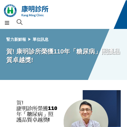
腎力新鮮報
單位訊息
賀! 康明診所榮獲110年「糖尿病」照護品
質卓越獎!