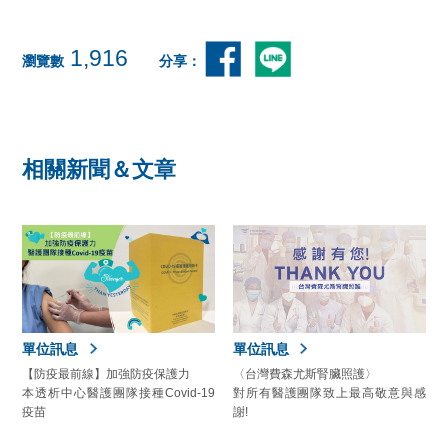
1,916
瀏覽數
分享：
相關新聞＆文章
單位訊息
單位訊息
【防疫最前線】加強防疫保護力
〈台灣費森尤斯腎臟照護〉
本透析中心醫護團隊接種Covid-19
對所有醫護團隊致上最高敬意與感
疫苗
謝!